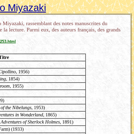
ao Miyazaki
ao Miyazaki, rassemblant des notes manuscrites du
e la lecture. Parmi eux, des auteurs français, des grands
8253.html
Titre
Cipollino
, 1956)
ing
, 1854)
kroom
, 1955)
09)
 of the Nibelungs
, 1953)
ventures in Wonderland
, 1865)
 Adventures of Sherlock Holmes
, 1891)
Farm) (1933)