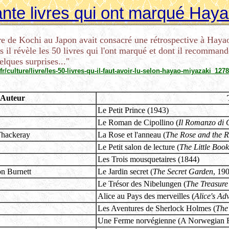
nte livres qui ont marqué Hay
ure de Kochi au Japon avait consacré une rétrospective à Hay
es il révèle les 50 livres qui l'ont marqué et dont il recommand
elques surprises..."
fr/culture/livre/les-50-livres-qu-il-faut-avoir-lu-selon-hayao-miyazaki_127
Auteur
Le Petit Prince (1943)
Le Roman de Cipollino (
Il Romanzo di 
Thackeray
La Rose et l'anneau (
The Rose and the R
Le Petit salon de lecture (
The Little Boo
Les Trois mousquetaires (1844)
n Burnett
Le Jardin secret (
The Secret Garden
, 19
Le Trésor des Nibelungen (
The Treasure
Alice au Pays des merveilles (
Alice's Ad
Les Aventures de Sherlock Holmes (
The
Une Ferme norvégienne (A Norwegian 