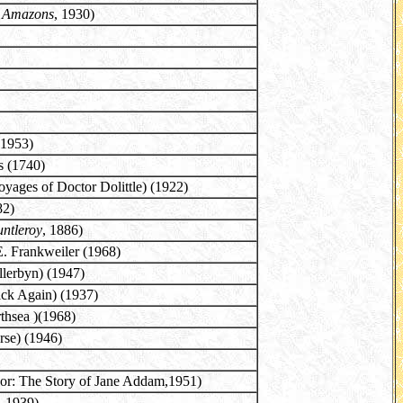
 Amazons
, 1930)
(1953)
is (1740)
yages of Doctor Dolittle) (1922)
82)
untleroy
, 1886)
E. Frankweiler (1968)
llerbyn) (1947)
ack Again) (1937)
thsea )(1968)
rse) (1946)
bor: The Story of Jane Addam,1951)
, 1939)