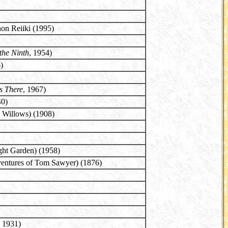
on Reiiki (1995)
the Ninth
, 1954)
)
s There
, 1967)
40)
e Willows) (1908)
ght Garden) (1958)
entures of Tom Sawyer) (1876)
, 1931)