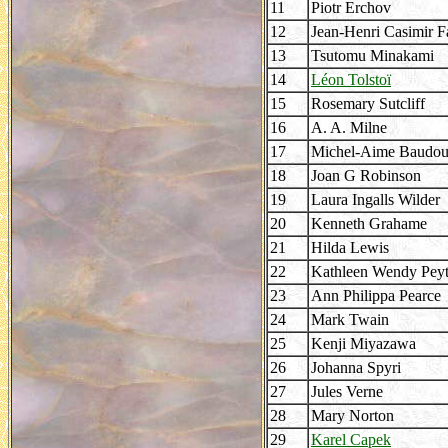
11
Piotr Erchov
12
Jean-Henri Casimir F
13
Tsutomu Minakami
14
Léon Tolstoï
15
Rosemary Sutcliff
16
A. A. Milne
17
Michel-Aime Baudo
18
Joan G Robinson
19
Laura Ingalls Wilder
20
Kenneth Grahame
21
Hilda Lewis
22
Kathleen Wendy Pey
23
Ann Philippa Pearce
24
Mark Twain
25
Kenji Miyazawa
26
Johanna Spyri
27
Jules Verne
28
Mary Norton
29
Karel Capek