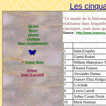
Les cinqua
"
Le musée de la littérat
réalisateur dans lesquell
-
dictées
classiques, mais aussi qu
-
livres
Source :
http://www.lexpress.
-
photos
-
citations
-
liens recommandés
1
Saint-Exupéry
2
Gianni Rodari
->
retour listes
3
William Makepeace 
4
Eleanor Farjeon
retour
5
Alexandre Dumas
page d'accueil
6
Frances Eliza Hodgso
7
G.Schalk
8
Lewis Carroll
9
Arthur Conan Doyle
10
Marie Hamsun