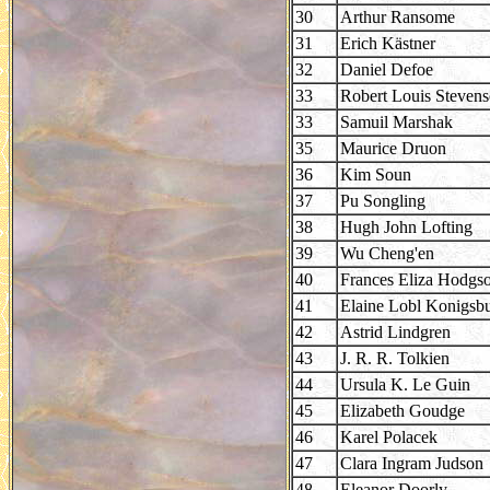
30
Arthur Ransome
31
Erich Kästner
32
Daniel Defoe
33
Robert Louis Steven
33
Samuil Marshak
35
Maurice Druon
36
Kim Soun
37
Pu Songling
38
Hugh John Lofting
39
Wu Cheng'en
40
Frances Eliza Hodgso
41
Elaine Lobl Konigsb
42
Astrid Lindgren
43
J. R. R. Tolkien
44
Ursula K. Le Guin
45
Elizabeth Goudge
46
Karel Polacek
47
Clara Ingram Judson
48
Eleanor Doorly