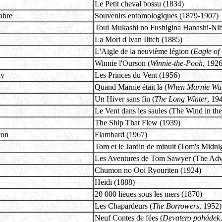
Le Petit cheval bossu (1834)
abre
Souvenirs entomologiques (1879-1907)
Toui Mukashi no Fushigina Hanashi-Nih
La Mort d'Ivan Ilitch (1885)
L'Aigle de la neuvième légion (
Eagle of 
Winnie l'Ourson (
Winnie-the-Pooh
, 1926
uy
Les Princes du Vent (1956)
Quand Marnie était là (
When Marnie Wa
Un Hiver sans fin (
The Long Winter
, 19
Le Vent dans les saules (The Wind in th
The Ship That Flew (1939)
ton
Flambard (1967)
Tom et le Jardin de minuit (Tom's Midni
Les Aventures de Tom Sawyer (The Adv
Chumon no Ooi Ryouriten (1924)
Heidi (1888)
20 000 lieues sous les mers (1870)
Les Chapardeurs (
The Borrowers
, 1952)
Neuf Contes de fées (
Devatero pohádek