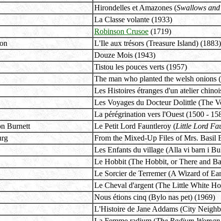
Hirondelles et Amazones (
Swallows and
La Classe volante (1933)
Robinson Crusoe
(1719)
son
L'Ile aux trésors (Treasure Island) (1883)
Douze Mois (1943)
Tistou les pouces verts (1957)
The man who planted the welsh onions 
Les Histoires étranges d'un atelier chino
Les Voyages du Docteur Dolittle (The Vo
La pérégrination vers l'Ouest (1500 - 15
n Burnett
Le Petit Lord Fauntleroy (
Little Lord Fa
urg
From the Mixed-Up Files of Mrs. Basil 
Les Enfants du village (Alla vi barn i Bu
Le Hobbit (The Hobbit, or There and B
Le Sorcier de Terremer (A Wizard of Ear
Le Cheval d'argent (The Little White Ho
Nous étions cinq (Bylo nas pet) (1969)
L'Histoire de Jane Addams (City Neigh
La Femme radium (
The Radium Woman