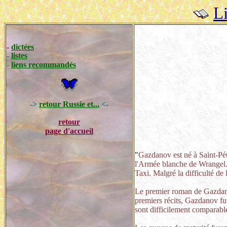
Li
-
dictées
-
listes
-
liens recommandés
->
retour Russie et...
<-
retour
page d'accueil
"
Gazdanov est né à Saint-Péte
l'Armée blanche de Wrangel. 
Taxi. Malgré la difficulté de 
Le premier roman de Gazd
premiers récits, Gazdanov fut
sont difficilement comparabl