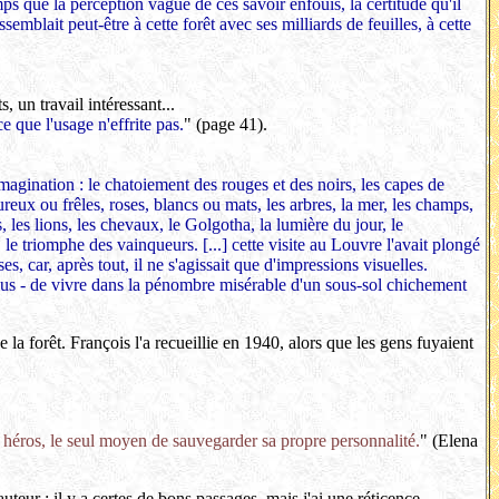
ps que la perception vague de ces savoir enfouis, la certitude qu'il
emblait peut-être à cette forêt avec ses milliards de feuilles, à cette
, un travail intéressant...
 que l'usage n'effrite pas.
" (page 41).
magination : le chatoiement des rouges et des noirs, les capes de
ureux ou frêles, roses, blancs ou mats, les arbres, la mer, les champs,
, les lions, les chevaux, le Golgotha, la lumière du jour, le
, le triomphe des vainqueurs. [...] cette visite au Louvre l'avait plongé
s, car, après tout, il ne s'agissait que d'impressions visuelles.
 plus - de vivre dans la pénombre misérable d'un sous-sol chichement
 la forêt. François l'a recueillie en 1940, alors que les gens fuyaient
le héros, le seul moyen de sauvegarder sa propre personnalité.
" (Elena
eur : il y a certes de bons passages, mais j'ai une réticence...