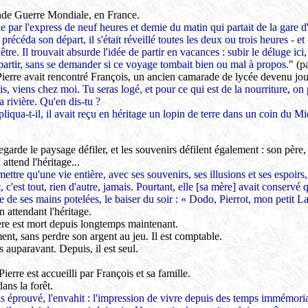
de Guerre Mondiale, en France.
le par l'express de neuf heures et demie du matin qui partait de la gare d'
i précéda son départ, il s'était réveillé toutes les deux ou trois heures - 
être. Il trouvait absurde l'idée de partir en vacances : subir le déluge ic
lait partir, sans se demander si ce voyage tombait bien ou mal à propos.
" (p
ierre avait rencontré François, un ancien camarade de lycée devenu jour
ois, viens chez moi. Tu seras logé, et pour ce qui est de la nourriture, o
la rivière. Qu'en dis-tu ?
liqua-t-il, il avait reçu en héritage un lopin de terre dans un coin du M
 regarde le paysage défiler, et les souvenirs défilent également : son père
attend l'héritage...
mettre qu'une vie entière, avec ses souvenirs, ses illusions et ses espoirs
, c'est tout, rien d'autre, jamais. Pourtant, elle [sa mère] avait conservé
e de ses mains potelées, le baiser du soir : « Dodo, Pierrot, mon petit L
 attendant l'héritage.
re est mort depuis longtemps maintenant.
ent, sans perdre son argent au jeu. Il est comptable.
 auparavant. Depuis, il est seul.
Pierre est accueilli par François et sa famille.
ans la forêt.
s éprouvé, l'envahit : l'impression de vivre depuis des temps immémoriau