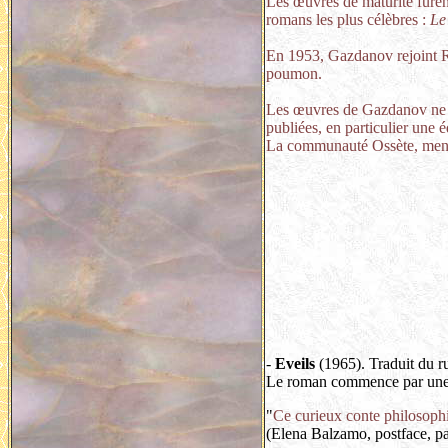
Les œuvres de maturité furent
romans les plus célèbres :
Le
En 1953, Gazdanov rejoint Ra
poumon.
Les œuvres de Gazdanov ne fu
publiées, en particulier une
La communauté Ossète, menée 
-
Eveils
(1965). Traduit du r
Le roman commence par une ci
"
Ce curieux conte philosophi
(Elena Balzamo, postface, p