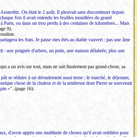
Austerlitz. On était le 2 août. Il pleuvait sans discontinuer depuis
et chaque fois il avait entendu les feuilles mouillées du grand
i, à Paris, ou dans un trou perdu à des centaines de kilomètres... Mais
age 9).
naliste.
n partagera les frais. Je passe mes étés au diable vauvert : pas une âme
idi : une poignée d'arbres, un puits, une maison délabrée, plus une
, qui a un avis sur tout, mais ne sait finalement pas grand-chose, sa
, pût se réduire à un déroulement aussi terne : le marché, le déjeuner,
 quelque chose de la chaleur et de la tendresse dont Pierre se souvenait
apin »
". (page 16).
x, d'avoir appris une multitude de choses qu'il avait oubliées pour