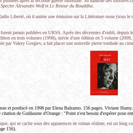
 publiées après la seconde guerre mondiale. Sa maîtrise des histoires c
 Spectre Alexandre Wolf
et
Le Retour du Bouddha
.
dio Liberté, où il anime une émission sur la Littérature russe (sous l
rent jamais publiées en URSS. Après des décennies d'oubli, depuis les
 édition en trois volumes (1998), suivie d'une édition en 5 volume (2009
par Valery Gergiev, a fait placer une nouvelle pierre tombale au cime
usse et postfacé en 1998 par Elena Balzamo. 156 pages. Viviane Hamy.
tation de Guillaume d'Orange : "Point n'est besoin d'espérer pour entr
que, qui se cache sous des apparences de roman réaliste, est un long 
age 156).