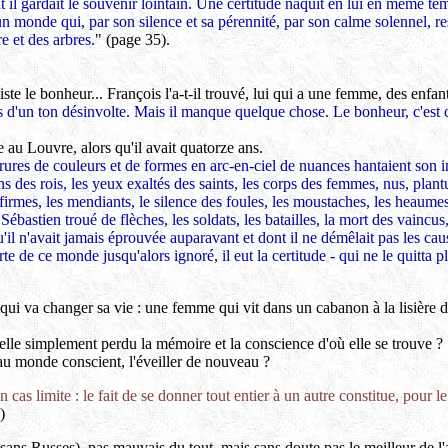
 il gardait le souvenir lointain. Une certitude naquit en lui en même tem
n monde qui, par son silence et sa pérennité, par son calme solennel, ress
re et des arbres.
" (page 35).
e le bonheur... François l'a-t-il trouvé, lui qui a une femme, des enfants
s d'un ton désinvolte. Mais il manque quelque chose. Le bonheur, c'est ce
e au Louvre, alors qu'il avait quatorze ans.
rures de couleurs et de formes en arc-en-ciel de nuances hantaient son i
s des rois, les yeux exaltés des saints, les corps des femmes, nus, plant
nfirmes, les mendiants, le silence des foules, les moustaches, les heaumes
Sébastien troué de flèches, les soldats, les batailles, la mort des vaincus
'il n'avait jamais éprouvée auparavant et dont il ne démêlait pas les cause
e de ce monde jusqu'alors ignoré, il eut la certitude - qui ne le quitta
qui va changer sa vie : une femme qui vit dans un cabanon à la lisière de
t-elle simplement perdu la mémoire et la conscience d'où elle se trouve ?
 au monde conscient, l'éveiller de nouveau ?
 cas limite : le fait de se donner tout entier à un autre constitue, pour 
)
ans Russes), pas mauvais du tout, mais sans doute pas le meilleur de l'aut