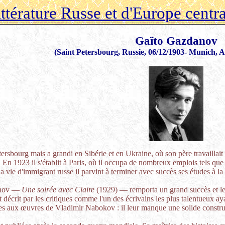
ttérature Russe et d'Europe centr
Gaïto Gazdanov
(Saint Petersbourg, Russie, 06/12/1903- Munich, A
rsbourg mais a grandi en Sibérie et en Ukraine, où son père travaillait c
En 1923 il s'établit à Paris, où il occupa de nombreux emplois tels que
la vie d'immigrant russe il parvint à terminer avec succès ses études à la
anov —
Une soirée avec Claire
(1929) — remporta un grand succès et le pr
 décrit par les critiques comme l'un des écrivains les plus talentueux 
es aux œuvres de Vladimir Nabokov : il leur manque une solide construc