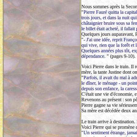
Nous sommes après la Secon
"
Pierre Fauré quitta la capita
trois jours, et dans la nuit qu
châtaignier bruire sous sa fen
le billet était acheté, il fal
Quelques jours auparavant, P
"
- J'ai une idée, reprit Franç
qui vive, rien que la forêt et 
Quelques années plus tôt, exp
dépendance.
" (pages 9-10).
Voici Pierre dans le train. Il
mère, la tante Justine dont on 
"
Parfois, il avait du mal à ad
le dîner, le ménage - un point
depuis son enfance, la caress
C'était une vie d'économie, en
Revenons au présent : son pè
Pierre gagne sa vie sérieusem
Sa mère est décédée deux ans
Le train arrive à destination. 
Voici Pierre qui se promène d
"
Un sentiment étrange, jamai