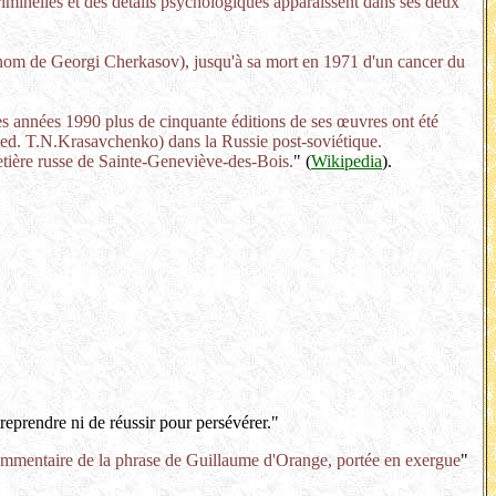
riminelles et des détails psychologiques apparaissent dans ses deux
e nom de Georgi Cherkasov), jusqu'à sa mort en 1971 d'un cancer du
 années 1990 plus de cinquante éditions de ses œuvres ont été
, ed. T.N.Krasavchenko) dans la Russie post-soviétique.
tière russe de Sainte-Geneviève-des-Bois.
" (
Wikipedia
).
eprendre ni de réussir pour persévérer."
commentaire de la phrase de Guillaume d'Orange, portée en exergue
"