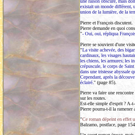
une raison obscure, mais dont
existait un monde différent, u
union de la lumière, de la ter
Pierre et François discutent.
Pierre demande en quoi consist
"
- Oui, oui, répliqua Françoi
Pierre se souvient d'une visit
"
La visite achevée, des bigar
cardinaux, les visages hautain
les chiens, les armures; les i
crépuscule, le corps de Saint 
dans une tristesse abyssale qu
Cependant, après la découvert
éclairé.
" (page 85).
Pierre va faire une rencontre 
sur les routes.
Est-elle simple d'esprit ? A-
Pierre pourra-t-il la ramener
"
Ce roman dépeint en effet un
Balzamo, postface, page 154
Un court roman (russe, mais s