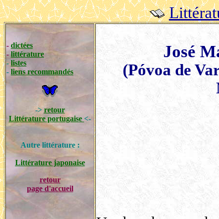
Littéra
-
dictées
José M
-
littérature
-
listes
(Póvoa de Var
-
liens recommandés
->
retour
Littérature portugaise
<-
Autre littérature :
Littérature japonaise
retour
page d'accueil