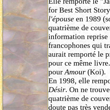
Elle remporte le "J
for Best Short Stor
l'épouse
en 1989 (so
quatrième de couver
information reprise
francophones qui tr
aurait remporté le 
pour ce même livre..
pour
Amour
(Koi).
En 1998, elle remp
Désir
. On ne trouve
quatrième de couver
doute pas très vend