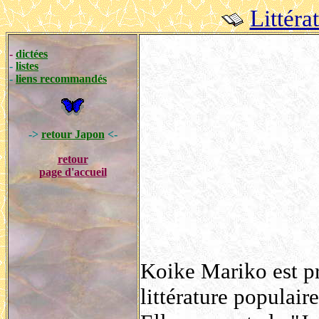
Littéra
-
dictées
-
listes
-
liens recommandés
->
retour Japon
<-
retour
page d'accueil
Koike Mariko est pr
littérature populair