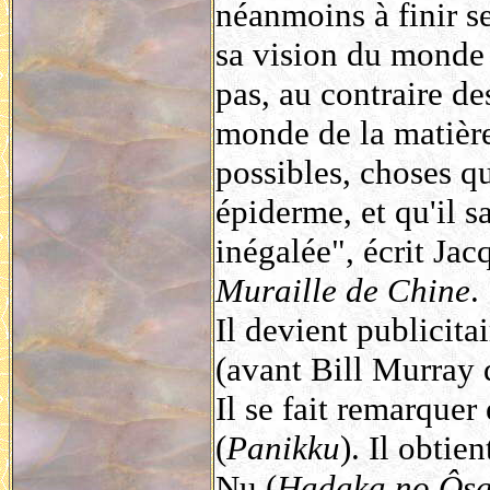
néanmoins à finir se
sa vision du monde 
pas, au contraire de
monde de la matière,
possibles, choses qu'
épiderme, et qu'il s
inégalée", écrit Ja
Muraille de Chine
.
Il devient publicit
(avant Bill Murray
Il se fait remarque
(
Panikku
). Il obti
Nu (
Hadaka no Ôs