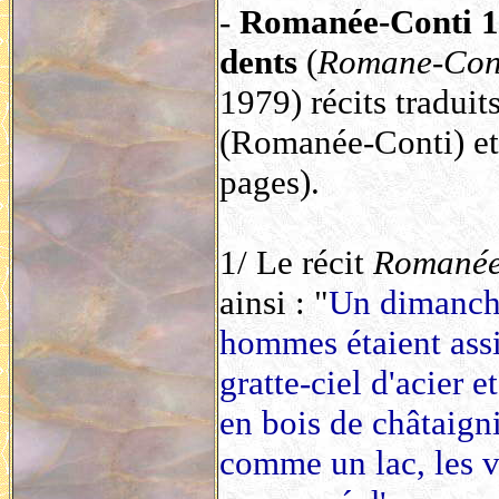
-
Romanée-Conti 
dents
(
Romane-Con
1979) récits tradui
(Romanée-Conti) et
pages).
1/ Le récit
Romanée
ainsi : "
Un dimanche
hommes étaient assis
gratte-ciel d'acier e
en bois de châtaigni
comme un lac, les v