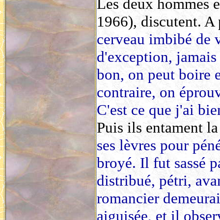
Les deux hommes en
1966), discutent. A 
cerveau imbibé de v
d'exception, jamais l
bon, on peut boire e
contraire, on éprouv
C'est ce que j'ai bi
Puis ils entament la
ses lèvres pour pén
broyé. Il fut sassé p
distribué, pétri, av
romancier demeurait 
aiguisée, et il obse