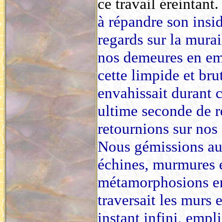
ce travail éreintant.
à répandre son insid
regards sur la murai
nos demeures en emp
cette limpide et bru
envahissait durant 
ultime seconde de r
retournions sur no
Nous gémissions au
échines, murmures é
métamorphosions en 
traversait les murs e
instant infini, empli