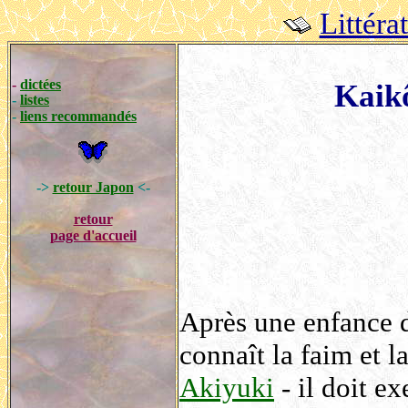
Littéra
-
dictées
Kaik
-
listes
-
liens recommandés
->
retour Japon
<-
retour
page d'accueil
Après une enfance di
connaît la faim et l
Akiyuki
- il doit ex