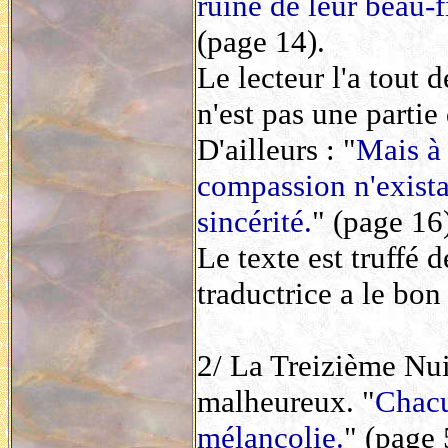
ruine de leur beau-f
(page 14).
Le lecteur l'a tout d
n'est pas une partie 
D'ailleurs : "
Mais à 
compassion n'exista
sincérité.
" (page 16
Le texte est truffé 
traductrice a le bon
2/ La Treizième Nui
malheureux. "
Chacu
mélancolie.
" (page 