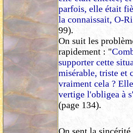
parfois, elle était 
la connaissait, O-R
99).
On suit les problème
rapidement : "
Combi
supporter cette situ
misérable, triste et 
vraiment cela ? Elle 
vertige l'obligea à 
(page 134).
On sent la sincérité d