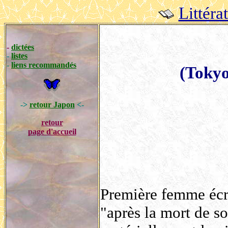
Littéra
-
dictées
-
listes
-
liens recommandés
(Tokyo
->
retour Japon
<-
retour
page d'accueil
Première femme écr
"après la mort de so