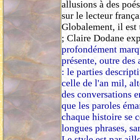
allusions à des poé
sur le lecteur frança
Globalement, il est t
; Claire Dodane expl
profondément marqué
présente, outre des 
: le parties descrip
celle de l'an mil, al
des conversations en
que les paroles ém
chaque histoire se 
longues phrases, san
Le style est par aill