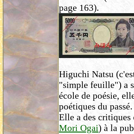
page 163).
Higuchi Natsu (c'es
"simple feuille") a s
école de poésie, ell
poétiques du passé.
Elle a des critique
Mori Ogai
) à la pu