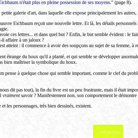
ichbaum n'était plus en pleine possession de ses moyens.
" (page 8).
tite galerie d'art, dans laquelle elle expose principalement les autres, 
auvre Eichbaum reçoit une nouvelle lettre. Et là, les détails personnels
agie.
oie ces lettres... et dans quel but ? Enfin, le but semble évident : le fai
-il affaire à un jaloux ?
ut est atteint : il commence à avoir des soupçons au sujet de sa femme, à r
t étrange du houx qu'il a planté, et qui semble se développer anormale
as bien maîtriser la symbolique du houx.
um pense à quelque chose qui semble important, comme le clef du problè
.
ous dit pas tout), la fin du livre est un peu frustrante, mais il était impo
il
vraiment
savoir ? Manifestement non, son comportement le démontre à
 et les personnages, très bien dessinés, existent.