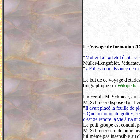
Le Voyage de formation
(D
"
Müller-Lengsfeldt était assi
Müller-Lengsfeldt, "éducateur 
"
« Faites connaissance de man
Le but de ce voyage d'études
biographique sur
Wikipedia, 
Un certain M. Schmeer, qui a
M. Schmeer dispose d'un livr
"
Il avait placé la feuille de
« Quel manque de goût », se 
c'est de rendre la vie à l'Ant
Le petit groupe est conduit 
M. Schmeer semble poursuivre
lui-même pas insensible au c