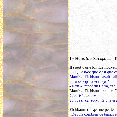
Le Houx
(
die Stechpalme
, 
Il s'agit d'une longue nouvel
"
« Qu'est-ce que c'est que cet
Manfred Eichbaum avait pâli
« Tu sais qui a écrit ça ?
- Non », répondit Carla, et el
Manfred Eichbaum relit les "
Cher Eichbaum,
Tu vas avoir soixante ans et l
Eichbaum dirige une petite ma
"
Depuis combien de temps était