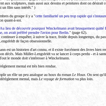
aux sculptures, mais aussi aux dessins et peintures dont on désirait conte
 un film sans intérêt." )
mbres du groupe il y a "
cette familiarité un peu trop rapide qui s'insta
on quant-à-soi.
Au lieu de découvrir pourquoi Winckelmann avait brusquement quitté Ro
se, on avait préféré prendre l'avion pour Berlin.
" (page 62).
ut continuer à enquêter, à suivre la trace, froide depuis longtemps, du pa
-Lengsfeldt de façon obsessionnelle.
nn est un historien d'art connu, et il existe forcément des livres bien re
 son décès. Mais Müller-Lengsfeldt va se lancer à corps perdu - et à sa
. Tout le monde doit s'intéresser à Winckelmann.
règlement mental est très bien rendue.
mplir un rôle un peu analogue au houx du roman
Le Houx
. On sent qu'
n dérèglement mental, mais
Le voyage de formation
va plus loin.