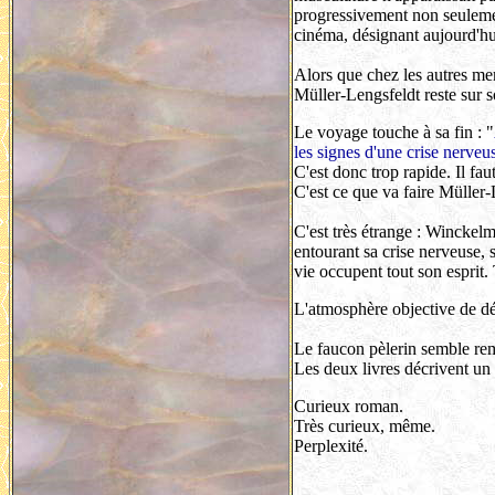
progressivement non seulement 
cinéma, désignant aujourd'hui
Alors que chez les autres me
Müller-Lengsfeldt reste sur s
Le voyage touche à sa fin : "
les signes d'une crise nerveu
C'est donc trop rapide. Il fa
C'est ce que va faire Müller
C'est très étrange : Winckelma
entourant sa crise nerveuse,
vie occupent tout son esprit
L'atmosphère objective de dé
Le faucon pèlerin semble re
Les deux livres décrivent u
Curieux roman.
Très curieux, même.
Perplexité.