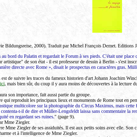
ie Bildungsreise, 2000). Traduit par Michel François Demet. Editions
s au bord du Palatin et regardait le Forum à ses pieds. C'était une place 
artistique" de son état - il est professeur de dessin à Berlin - s'est insc
ière directe avec Rome », disait le prospectus en caractères gras. Müller
 est de suivre les traces du fameux historien d'art Johann Joachim Winck
ici
, mais bien sûr, du coup il y aura moins de découvertes à la lecture 
ura son importance, fait aussi partie du groupe.
e qui reproduit les principaux lieux et monuments de Rome tout en perme
 plastique multicolore sur la photographie du Circus Maximus, mais cette 
contenta-t-il de dire et Müller-Lengsfeldt laissa sans commentaire la r
iquité en regardant ses ruines.
" (page 9).
par Mme Ziegler.
 Mme Ziegler de ses assiduités. Il est aux petits soins avec elle. Son
harme et à l'intelligence de Mme Ziegler.