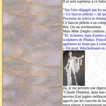
Il se sent supérieur à ce bal
"
Sur l'aire dégagée par les ma
« Un faucon pèlerin », dit qu
Personne ne releva la remarq
Ce faucon pèlerin a un compo
être. Ou un avertissement.
Mais Mme Ziegler continue.
"
M. Schmeer, mais d'autres au
sculptures de Phidias, Polycl
agrément ne tirant pas à con
« On peut, Winckelmann en éta
(là, je me permets une digre
"Claude Duneton, dans son
œuvres d'art jugées médiocres
agacés par les concerts de lo
musculature n'apparaissait p