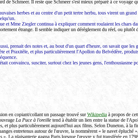
ourd de Schmeer. Il reste que Schmeer s'est mieux préparé à ce voyage qu
uvaises herbes et au centre d'un petit tertre herbu, tous virent un grand 
elqu'un.
ue et Mme Ziegler continua à expliquer comment roulaient les chars da
rtement étrange. Il semble indiquer un dérèglement du réel, ou plutôt d
ssi, prenait des notes et, au bout d'un quart d'heure, on savait que les 
ète et Praxitèle, et plus particulièrement l'Apollon du Belvédère, produi
séquence.
it convaincu, susciter, surtout chez les jeunes gens, l'enthousiasme po
ssion en copiant/collant un passage trouvé sur
Wikipedia
à propos de cet
 ouvrage
La Puce à l'oreille
tend à établir un lien entre la statue de l'Ap
, et plus particulièrement aujourd'hui aux films. Selon Duneton, à la fin
uanges entretenus autour de l'œuvre, la nommèrent « le navet épluché »,
as ». La plaisanterie gagna Paris lorsque l'œuvre y fut transférée en 1