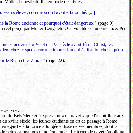
e Müller-Lengsfeldt. Il a emporté des livres.
oiseau s'élever, comme si on l'avait effarouché. [...]
ns la Rome ancienne et pourquoi c'était dangereux.
" (page 9).
u réel perçu par Müller-Lengsfeldt. Ce volatile est une menace. Peut-
grandes oeuvres du Ve et du IVe siècle avant Jésus-Christ, les
saient chez le spectateur une impression qui était autre chose qu'un
ur le Beau et le Vrai. »
" (page 22).
te oeuvre :
ollon du Belvédère et l'expression « un navet » que l'on attribue aux
 du xviiie siècle, les jeunes étudiants en art de passage à Rome,
 eu égard « à la forme allongée et lisse de ses membres, dont la
798 lors des campagnes napoléoniennes. Le terme de navet s'appliqua