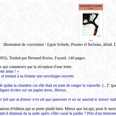
Illustration de couverture : Egon Schiele, Prunier et fuchsias, déta
1993). Traduit par Bernard Kreiss. Fayard. 140 pages.
le qui commence par la réception d'une lettre.
te lettre ! »
 et tendait à sa femme une enveloppe ouverte.
le quitta la chambre car elle était en train de ranger la vaisselle.
[...]" (p
lignes écrites sur un papier terne, fibreux.
e fait que ta femme n'en ait que quarante et un ne saurait te laisser indi
ison d'édition qui se porte plutôt bien. Mieux que lui qui, pour le mom
-il diminué de la sorte après s'être cassé la jambe ? Près d'un trimestre d