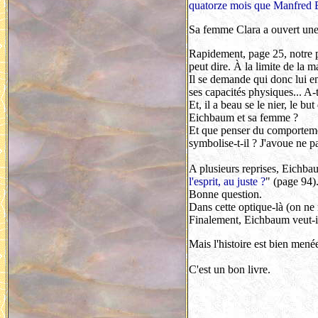
quatorze mois que Manfred E
Sa femme Clara a ouvert une pe
Rapidement, page 25, notre p
peut dire. À la limite de la m
Il se demande qui donc lui env
ses capacités physiques... A-t
Et, il a beau se le nier, le b
Eichbaum et sa femme ?
Et que penser du comportemen
symbolise-t-il ? J'avoue ne p
A plusieurs reprises, Eichba
l'esprit, au juste ?
" (page 94)
Bonne question.
Dans cette optique-là (on ne n
Finalement, Eichbaum veut-
Mais l'histoire est bien menée
C'est un bon livre.