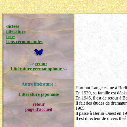
-
dictées
-
littérature
-
listes
-
liens recommandés
->
retour
Littérature germanophone
<-
Autre littérature :
Hartmut Lange est né à Berlin
En 1939, sa famille est dépl
Littérature japonaise
En 1946, il est de retour à B
Il fait des études de dramat
retour
1965.
page d'accueil
Il passe à Berlin-Ouest en 1
Il est directeur de divers théâ