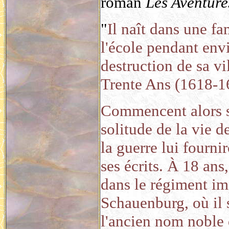
roman
Les Aventure
"
Il naît dans une fa
l'école pendant envi
destruction de sa vi
Trente Ans (1618-1
Commencent alors se
solitude de la vie de
la guerre lui fourn
ses écrits. À 18 ans
dans le régiment im
Schauenburg, où il 
l'ancien nom noble 