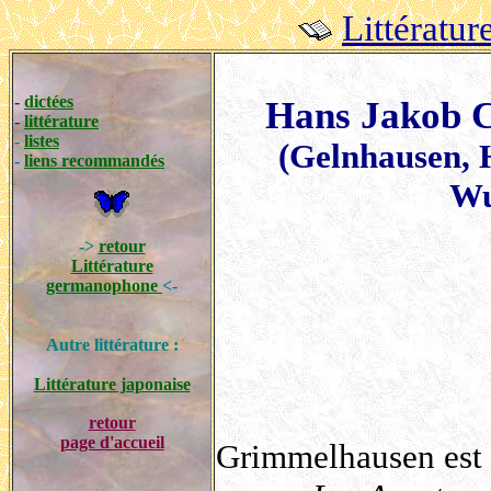
Littérat
-
dictées
Hans Jakob C
-
littérature
-
listes
(Gelnhausen, 
-
liens recommandés
Wu
->
retour
Littérature
germanophone
<-
Autre littérature :
Littérature japonaise
retour
page d'accueil
Grimmelhausen est 