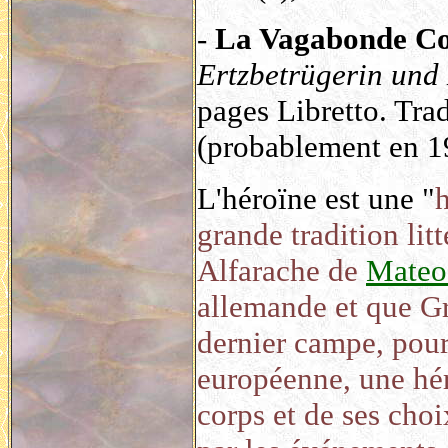
-
La Vagabonde C
Ertzbetrügerin und
pages Libretto. Tra
(probablement en 1
L'héroïne est une "
h
grande tradition lit
Alfarache de
Mateo
allemande et que G
dernier campe, pour 
européenne, une hér
corps et de ses cho