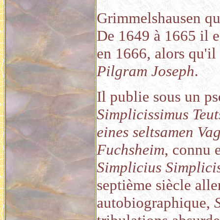
Grimmelshausen quit
De 1649 à 1665 il e
en 1666, alors qu'il
Pilgram Joseph
.
Il publie sous un 
Simplicissimus Teut
eines seltsamen Va
Fuchsheim
, connu 
Simplicius Simplici
septième siècle all
autobiographique,