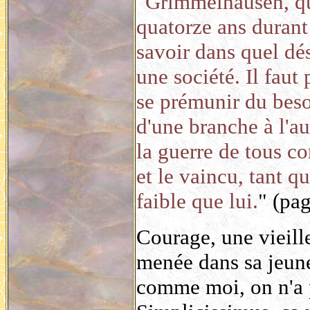
"
Grimmelhausen, qui
quatorze ans durant
savoir dans quel dé
une société. Il faut
se prémunir du beso
d'une branche à l'au
la guerre de tous co
et le vaincu, tant qu
faible que lui.
" (pag
Courage, une vieille
menée dans sa jeune
comme moi, on n'a 