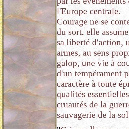
par les événements 
l'Europe centrale.
Courage ne se conte
du sort, elle assume
sa liberté d'action, 
armes, au sens propr
galop, une vie à cou
d'un tempérament pa
caractère à toute ép
qualités essentielle
cruautés de la guerr
sauvagerie de la so