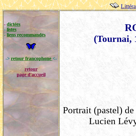
Littér
-
dictées
R
-
listes
-
liens recommandés
(Tournai, 
->
retour francophone
<-
retour
page d'accueil
Portrait (pastel) 
Lucien Lévy