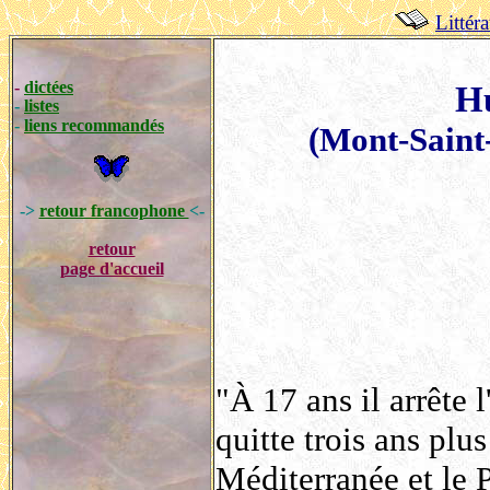
Littér
-
dictées
H
-
listes
-
liens recommandés
(Mont-Saint-
->
retour francophone
<-
retour
page d'accueil
"À 17 ans il arrête 
quitte trois ans plus
Méditerranée et le P