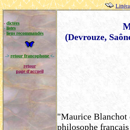
Littér
-
dictées
M
-
listes
-
liens recommandés
(Devrouze, Saône
->
retour francophone
<-
retour
page d'accueil
"Maurice Blanchot es
philosophe français 