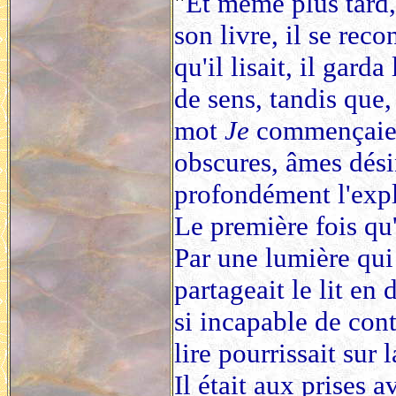
"
Et même plus tard,
son livre, il se rec
qu'il lisait, il gar
de sens, tandis que,
mot
Je
commençaient
obscures, âmes dési
profondément l'expl
Le première fois qu'i
Par une lumière qui 
partageait le lit en 
si incapable de cont
lire pourrissait sur la
Il était aux prises 