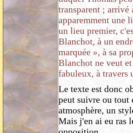
transparent ; arrivé
apparemment une li
un lieu premier, c'e
Blanchot, à un endr
marquée », à sa pro
Blanchot ne veut et
fabuleux, à travers 
Le texte est donc ob
peut suivre ou tout 
atmosphère, un style
Mais j'en ai eu ras 
opposition.