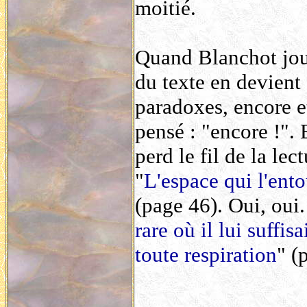
moitié.
Quand Blanchot joue
du texte en devient 
paradoxes, encore et 
pensé : "encore !". 
perd le fil de la lec
"
L'espace qui l'entou
(page 46). Oui, oui. 
rare où il lui suffis
toute respiration
" (