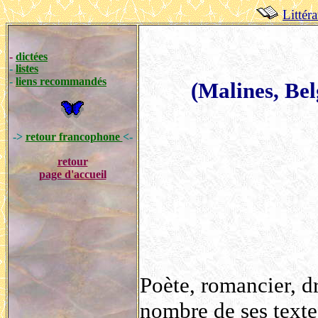
Littér
-
dictées
-
listes
-
liens recommandés
(Malines, Bel
->
retour francophone
<-
retour
page d'accueil
Poète, romancier, d
nombre de ses textes