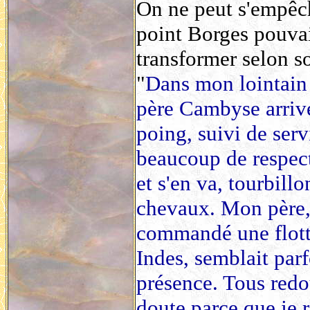
On ne peut s'empêche
point Borges pouvait
transformer selon 
"
Dans mon lointain 
père Cambyse arrive
poing, suivi de ser
beaucoup de respect,
et s'en va, tourbill
chevaux. Mon père, 
commandé une flotte
Indes, semblait parf
présence. Tous redo
doute parce que je 