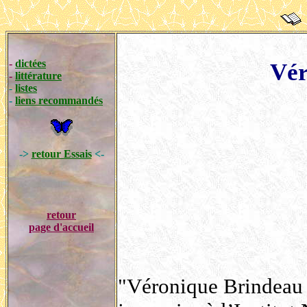
-
dictées
Vé
-
littérature
-
listes
-
liens recommandés
->
retour Essais
<-
retour
page d'accueil
"Véronique Brindeau e