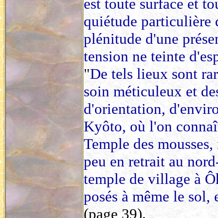
est toute surface et to
quiétude particulière 
plénitude d'une prése
tension ne teinte d'es
"
De tels lieux sont r
soin méticuleux et des
d'orientation, d'envi
Kyôto, où l'on connaî
Temple des mousses, m
peu en retrait au nord-
temple de village à Ô
posés à même le sol, e
(page 39).