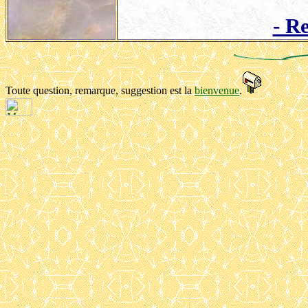
- Re
Toute question, remarque, suggestion est la
bienvenue
.