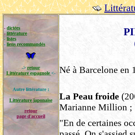
Littéra
-
dictées
PI
-
littérature
-
listes
-
liens recommandés
Né à Barcelone en 1
->
retour
Littérature espagnole
<-
Autre littérature :
La Peau froide
(200
Littérature japonaise
Marianne Million ; 
retour
page d'accueil
"En de certaines oc
passé. On s'assied su