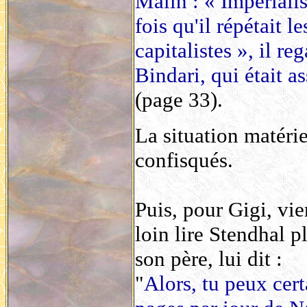
Malin : « Impériali
fois qu'il répétait l
capitalistes », il re
Bindari, qui était a
(page 33).
La situation matérie
confisqués.
Puis, pour Gigi, vie
loin lire Stendhal p
son père, lui dit :
"
Alors, tu peux cer