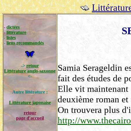
Littératu
-
dictées
S
-
littérature
-
listes
-
liens recommandés
Samia Serageldin es
->
retour
Littérature anglo-saxonne
fait des études de p
<-
Elle vit maintenant 
Autre littérature :
deuxième roman et t
Littérature japonaise
On trouvera plus d'
retour
http://www.thecair
page d'accueil