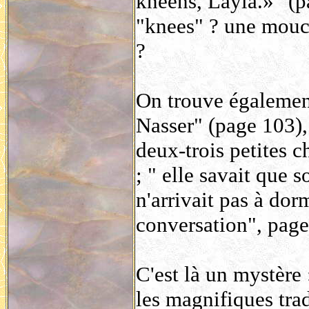
kneens, Layla.»" (p
"knees" ? une mouch
?
On trouve égaleme
Nasser" (page 103), 
deux-trois petites 
; " elle savait que 
n'arrivait pas à do
conversation", page
C'est là un mystère 
les magnifiques tr