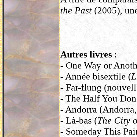
the Past
(2005), une
Autres livres
:
- One Way or Anothe
- Année bisextile (
L
- Far-flung (nouvel
- The Half You Don'
- Andorra (Andorra
- Là-bas (
The City 
- Someday This Pai