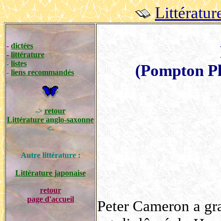
Littératu
-
dictées
-
littérature
-
listes
(Pompton Pla
-
liens recommandés
->
retour
Littérature anglo-saxonne
<-
Autre littérature :
Littérature japonaise
retour
page d'accueil
Peter Cameron a gra