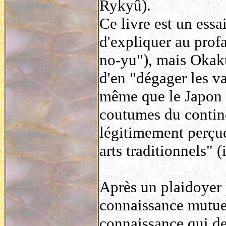
Rykyû).
Ce livre est un essai
d'expliquer au prof
no-yu"), mais Okaku
d'en "dégager les val
même que le Japon 
coutumes du contine
légitimement perçu
arts traditionnels" 
Après un plaidoyer
connaissance mutue
connaissance qui dev