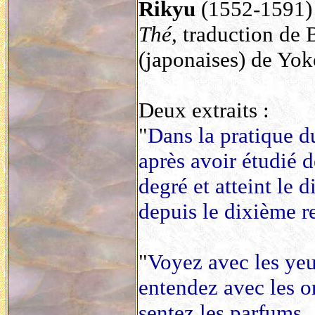
Rikyu
(1552-1591) s
Thé
, traduction de 
(japonaises) de Yok
Deux extraits :
"
Dans la pratique d
après avoir étudié 
degré et atteint le 
depuis le dixième r
"
Voyez avec les ye
entendez avec les or
sentez les parfums