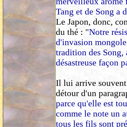
merveilleux arôme f
Tang et de Song a dé
Le Japon, donc, con
du thé : "
Notre résis
d'invasion mongole 
tradition des Song, 
désastreuse façon p
Il lui arrive souven
détour d'un paragra
parce qu'elle est to
comme le note un au
tous les fils sont pr