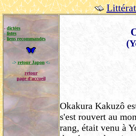
Littéra
-
dictées
-
listes
-
liens recommandés
(Y
->
retour Japon
<-
retour
page d'accueil
Okakura Kakuzô est
s'est rouvert au mo
rang, était venu à 