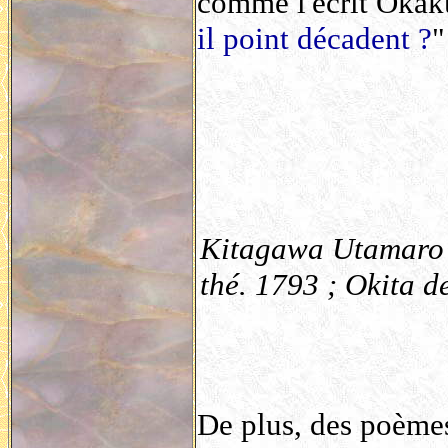
comme l'écrit Okaku
il point décadent ?
"
Kitagawa Utamaro 
thé. 1793 ; Okita 
De plus, des poèmes